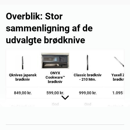
Overblik: Stor
sammenligning af de
udvalgte brødknive
ONYX
Qknives japansk
Classic brødkniv
Yaxell Zen
Cookware™
brødkniv
- 210 Mm.
brødkniv
brødkniv
849,00 kr.
599,00 kr.
999,00 kr.
1.095 kr.
God
God
God brødkniv i
God brødkniv t
langtidsholdbar
multifunktionel
premium klassen
præcise sni
brødkniv
brødkniv
Knivbladslængd
Knivbladslængd
Knivbladslængd
Knivbladslæn
e
e
e
e