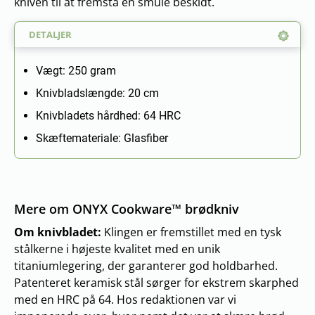
kniven til at fremstå en smule beskidt.
DETALJER
Vægt: 250 gram
Knivbladslængde: 20 cm
Knivbladets hårdhed: 64 HRC
Skæftemateriale: Glasfiber
Mere om ONYX Cookware™ brødkniv
Om knivbladet:
Klingen er fremstillet med en tysk
stålkerne i højeste kvalitet med en unik
titaniumlegering, der garanterer god holdbarhed.
Patenteret keramisk stål sørger for ekstrem skarphed
med en HRC på 64. Hos redaktionen var vi