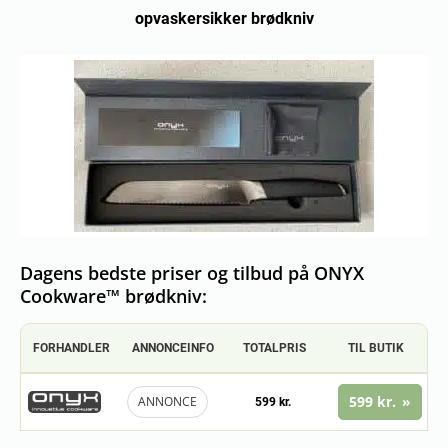
opvaskersikker brødkniv
Dagens bedste priser og tilbud på ONYX
Cookware™ brødkniv:
FORHANDLER
ANNONCEINFO
TOTALPRIS
TIL BUTIK
599 kr.
ANNONCE
599 kr.