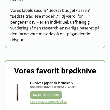
Vores labels såsom “Bedst i budgetklassen”,
“Bedste trådløse model” ,“Høj værdi for
pengene” osv. - er en individuel, uafhængig
vurdering af den research-ansvarlige baseret på
den førnævnte metode på det pågældende
tidspunkt.
Vores favorit brødknive
Qknives japansk brødkniv
GOD BRØDKNIV I PREMIUM KLASSEN
GÅ TIL BEDSTE PRIS
Læs vores anmeldelse