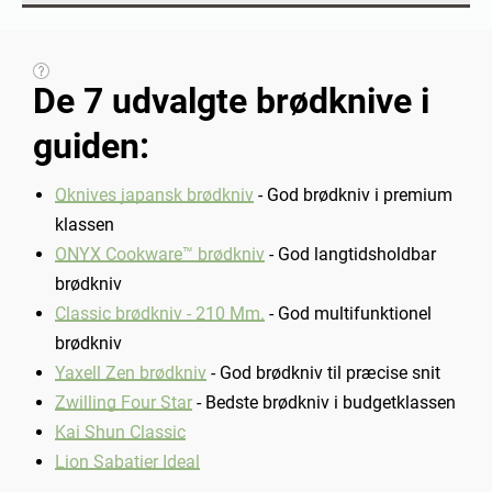
De 7 udvalgte brødknive i
guiden:
Qknives japansk brødkniv
- God brødkniv i premium
klassen
ONYX Cookware™ brødkniv
- God langtidsholdbar
brødkniv
Classic brødkniv - 210 Mm.
- God multifunktionel
brødkniv
Yaxell Zen brødkniv
- God brødkniv til præcise snit
Zwilling Four Star
- Bedste brødkniv i budgetklassen
Kai Shun Classic
Lion Sabatier Ideal