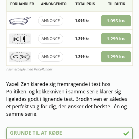
FORHANDLER
ANNONCEINFO
TOTALPRIS
TIL BUTIK
1.095 kr.
ANNONCE
1.095 kr.
1.299 kr.
ANNONCE
1.299 kr.
1.299 kr.
ANNONCE
1.299 kr.
I samarbejde med PriceRunner
Yaxell Zen klarede sig fremragende i test hos
Politiken, og kokkekniven i samme serie klarer sig
ligeledes godt i lignende test. Brødkniven er således
et perfekt valg for dig, der ønsker det bedste i én og
samme serie.
GRUNDE TIL AT KØBE