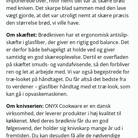
imponerede over, hvor nemt det var at skære brød
med kniven. Det skarpe blad sammen med den lave
vægt gjorde, at det var utroligt nemt at skære præcis
den størrelse brød, vi ville have.
Om skæftet:
Brødkniven har et ergonomisk antislip-
skæfte i glasfiber, der giver en rigtig god balance. Det
er derfor både behageligt at holde ved og giver
samtidig en god skæreoplevelse. Dertil er overfladen
på skæftet smuds- og vandafvisende, så den forbliver
ren og let at arbejde med. Vi var også begejstrede for
træ-looket på håndtaget. Du får altså det bedste fra
to verdener – glasfiber håndtag med et træ-look, som
kan gå i opvaskemaskinen.
Om knivserien:
ONYX Cookware er en dansk
virksomhed, der leverer produkter i høj kvalitet til
køkkenet. Med deres brødkniv får du en god
følgesvend, der holder sig knivskarp mange år ud i
fremtiden. Du kan desuden få alle de nødvendige