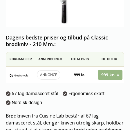
Dagens bedste priser og tilbud på Classic
brødkniv - 210 Mm.:
FORHANDLER
ANNONCEINFO
TOTALPRIS
TIL BUTIK
999 kr.
ANNONCE
999 kr.
67 lag damasceret stål
Ergonomisk skaft
Nordisk design
Brødkniven fra Cuisine Lab består af 67 lag
damasceret stål, der gør kniven utrolig skarp, holdbar
og i stand til at skære igennem brød uden problemer.