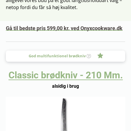
alligevel vores bud på et godt langtidsholdbart valg –
netop fordi du får så høj kvalitet.
Gå til bedste pris 599,00 kr. ved Onyxcookware.dk
God multifunktionel brødkniv
Classic brødkniv - 210 Mm.
alsidig i brug