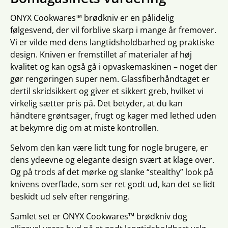
ONYX Cookwares™ brødkniv er en pålidelig
følgesvend, der vil forblive skarp i mange år fremover.
Vi er vilde med dens langtidsholdbarhed og praktiske
design. Kniven er fremstillet af materialer af høj
kvalitet og kan også gå i opvaskemaskinen – noget der
gør rengøringen super nem. Glassfiberhåndtaget er
dertil skridsikkert og giver et sikkert greb, hvilket vi
virkelig sætter pris på. Det betyder, at du kan
håndtere grøntsager, frugt og kager med lethed uden
at bekymre dig om at miste kontrollen.
Selvom den kan være lidt tung for nogle brugere, er
dens ydeevne og elegante design svært at klage over.
Og på trods af det mørke og slanke “stealthy” look på
knivens overflade, som ser ret godt ud, kan det se lidt
beskidt ud selv efter rengøring.
Samlet set er ONYX Cookwares™ brødkniv dog