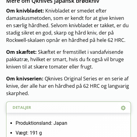
Mere om Qknives japansk brødkniv
Om knivbladet:
Knivbladet er smedet efter
damaskusmetoden, som er kendt for at give kniven
en særlig hårdhed. Selvom knivbladet er takket, er du
stadig sikret en god, skarp og hård kniv, der på
Rockwell-skalaen opnår en hårdhed på hele 62 HRC.
Om skæftet:
Skæftet er fremstillet i vandafvisende
pakkatræ, hvilket er smart, hvis du fx også vil bruge
kniven til at skære tomater eller frugt.
Om knivserien:
Qknives Original Series er en serie af
knive, der alle har en hårdhed på 62 HRC og langvarig
skarphed.
DETALJER
Produktionsland: Japan
Vægt: 191 g