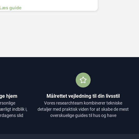
Læs guide
ige hjem
Målrettet vejledning til din livsstil
ersonlige
Vores researchteam kombinerer tekniske
rligt indblik i,
detaljer med praktisk viden for at skabe de mest
rdagens slid
overskuelige guides til hus og have