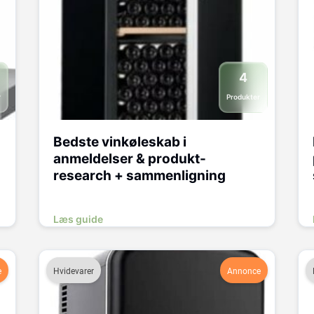
4
r
Produkter
Bedste vinkøleskab i
anmeldelser & produkt-
research + sammenligning
Læs guide
e
Hvidevarer
Annonce