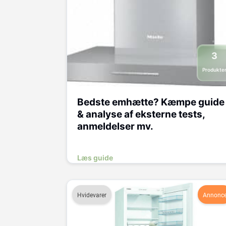
3
Produkte
Bedste emhætte? Kæmpe guide
& analyse af eksterne tests,
anmeldelser mv.
Læs guide
Hvidevarer
Annonc