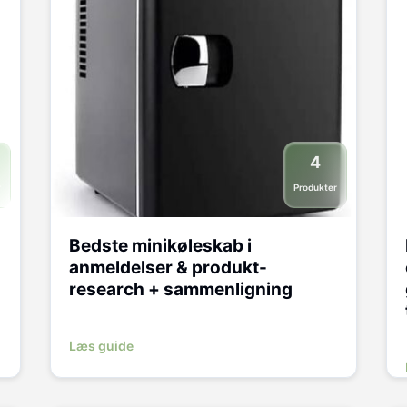
4
r
Produkter
Bedste minikøleskab i
anmeldelser & produkt-
research + sammenligning
Læs guide