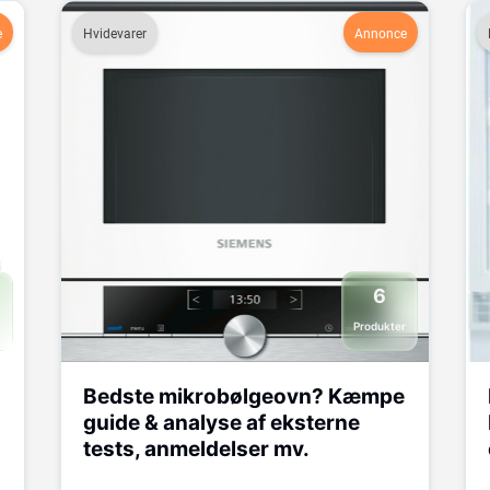
e
Hvidevarer
Annonce
6
r
Produkter
Bedste mikrobølgeovn? Kæmpe
guide & analyse af eksterne
tests, anmeldelser mv.