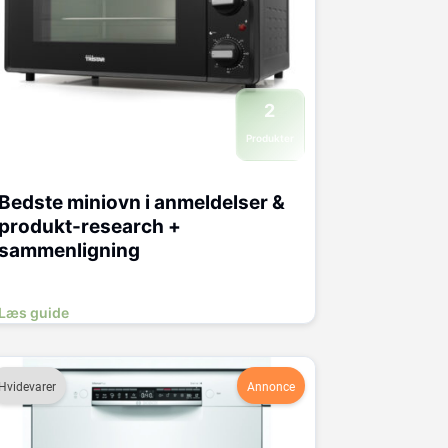
2
Produkter
Bedste miniovn i anmeldelser &
produkt-research +
sammenligning
Læs guide
Hvidevarer
Annonce