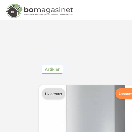
Senge
Madra
Dyner 
Artikler
Hvidevarer
Annonc