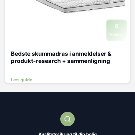
0
Produkter
Bedste skummadras i anmeldelser &
produkt-research + sammenligning
Læs guide
Kvalitetssikring til din bolig