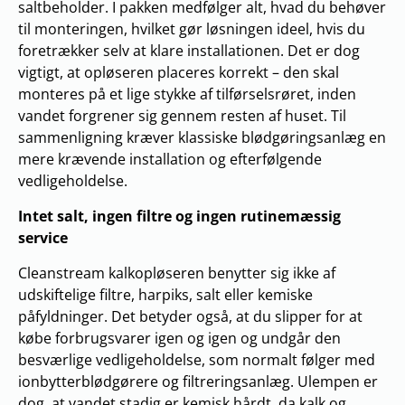
saltbeholder. I pakken medfølger alt, hvad du behøver
til monteringen, hvilket gør løsningen ideel, hvis du
foretrækker selv at klare installationen. Det er dog
vigtigt, at opløseren placeres korrekt – den skal
monteres på et lige stykke af tilførselsrøret, inden
vandet forgrener sig gennem resten af huset. Til
sammenligning kræver klassiske blødgøringsanlæg en
mere krævende installation og efterfølgende
vedligeholdelse.
Intet salt, ingen filtre og ingen rutinemæssig
service
Cleanstream kalkopløseren benytter sig ikke af
udskiftelige filtre, harpiks, salt eller kemiske
påfyldninger. Det betyder også, at du slipper for at
købe forbrugsvarer igen og igen og undgår den
besværlige vedligeholdelse, som normalt følger med
ionbytterblødgørere og filtreringsanlæg. Ulempen er
dog, at vandet stadig er kemisk hårdt, da kalk og