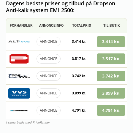
Dagens bedste priser og tilbud på Dropson
Anti-kalk system EMI 2500:
FORHANDLER
ANNONCEINFO
TOTALPRIS
TIL BUTIK
3.414 kr.
ANNONCE
3.414 kr.
3.517 kr.
ANNONCE
3.517 kr.
3.742 kr.
ANNONCE
3.742 kr.
3.899 kr.
ANNONCE
3.899 kr.
4.791 kr.
ANNONCE
4.791 kr.
I samarbejde med PriceRunner