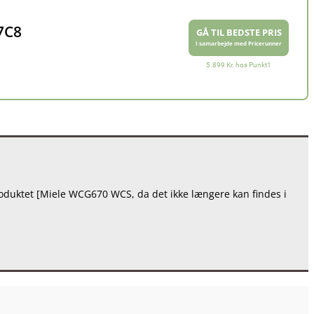
7C8
GÅ TIL BEDSTE PRIS
I samarbejde med Pricerunner
5.899 Kr. hos Punkt1
produktet [Miele WCG670 WCS, da det ikke længere kan findes i