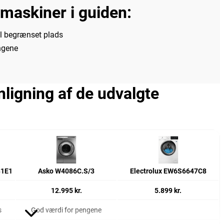
maskiner i guiden:
il begrænset plads
ngene
ligning af de udvalgte
31E1
Asko W4086C.S/3
Electrolux EW6S6647C8
12.995 kr.
5.899 kr.
s
God værdi for pengene