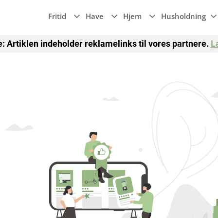
Fritid
Have
Hjem
Husholdning
 Artiklen indeholder reklamelinks til vores partnere.
L
Blomster
Tørretumbler
Værktøj
Wi-Fi
Emhætte, ovn &
komfur
er
Træer
Vaskemaskine
Køl og frys
 puder
Hække
Opvaskemaskin