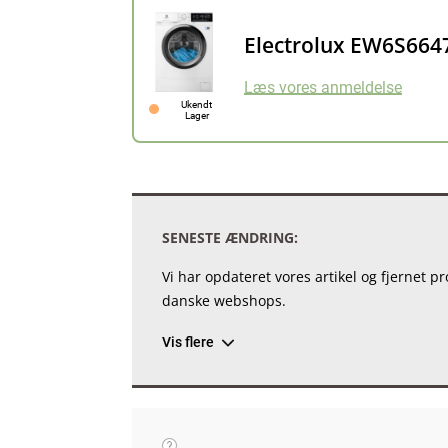
Electrolux EW6S664
Læs vores anmeldelse
Ukendt
Lager
SENESTE ÆNDRING:
Vi har opdateret vores artikel og fjernet 
danske webshops.
Vis flere