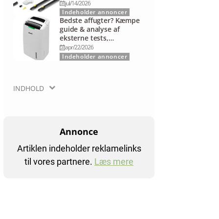
sammenligning
jul/14/2026
Indeholder annoncer
Bedste affugter? Kæmpe
guide & analyse af
eksterne tests,
anmeldelser mv.
apr/22/2026
Indeholder annoncer
INDHOLD
Annonce
Artiklen indeholder reklamelinks
til vores partnere.
Læs mere