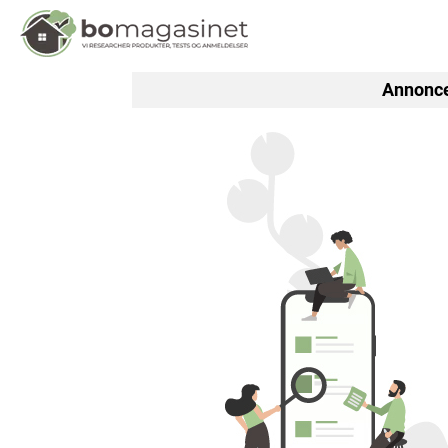
Annonce:
Senge
Madrass
Dyner og