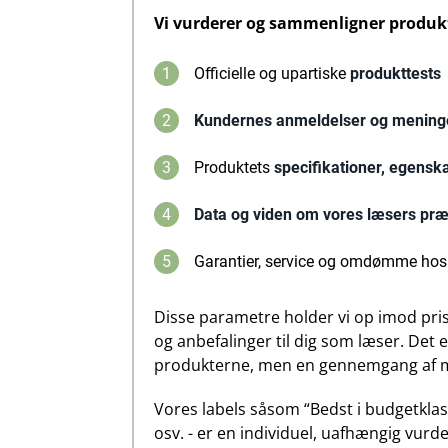
Vi vurderer og sammenligner produkt
1
Officielle og upartiske
produkttests
2
Kundernes anmeldelser og mening
3
Produktets
specifikationer, egensk
4
Data og viden om vores læsers pr
5
Garantier, service og omdømme hos
Disse parametre holder vi op imod pri
og anbefalinger til dig som læser. Det er
produkterne, men en gennemgang af ma
Vores labels såsom “Bedst i budgetklas
osv. - er en individuel, uafhængig vurd