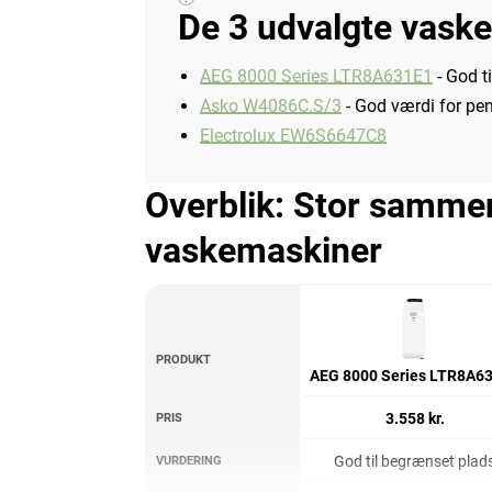
De 3 udvalgte vaske
AEG 8000 Series LTR8A631E1
- God t
Asko W4086C.S/3
- God værdi for pe
Electrolux EW6S6647C8
Overblik: Stor sammen
vaskemaskiner
PRODUKT
AEG 8000 Series LTR8A6
3.558 kr.
PRIS
God til begrænset plad
VURDERING