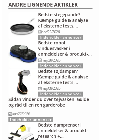
ANDRE LIGNENDE ARTIKLER
Bedste stegepande?
Kæmpe guide & analyse
af eksterne tests,
anmeldelser mv.
apr/22/2026
Indeholder annoncer
Bedste robot
vinduesvasker i
anmeldelser & produkt-
research +
maj/28/2026
sammenligning
Indeholder annoncer
Bedste tøjdamper?
Kæmpe guide & analyse
af eksterne tests,
anmeldelser mv.
maj/08/2026
Indeholder annoncer
Sådan vinder du over tøjvasken: Guide
og råd til en ren garderobe
apr/22/2026
Indeholder annoncer
Bedste damprenser i
anmeldelser & produkt-
research +