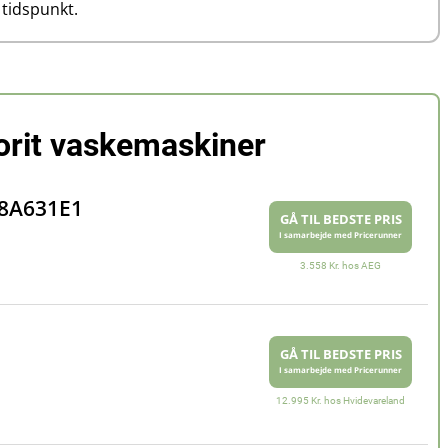
tidspunkt.
orit vaskemaskiner
R8A631E1
GÅ TIL BEDSTE PRIS
I samarbejde med Pricerunner
3.558 Kr. hos AEG
GÅ TIL BEDSTE PRIS
I samarbejde med Pricerunner
12.995 Kr. hos Hvidevareland