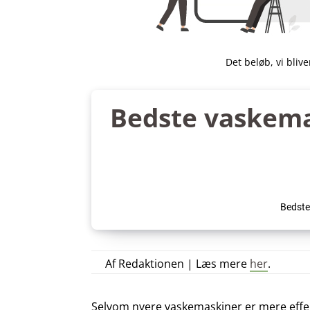
Det beløb, vi bliv
Bedste vaskema
Bedste
Af Redaktionen | Læs mere
her
.
Selvom nyere vaskemaskiner er mere effek