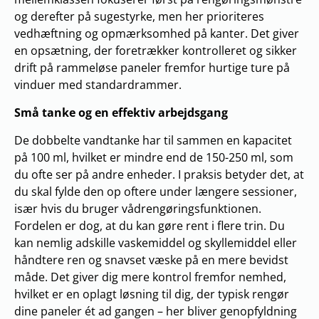
og derefter på sugestyrke, men her prioriteres
vedhæftning og opmærksomhed på kanter. Det giver
en opsætning, der foretrækker kontrolleret og sikker
drift på rammeløse paneler fremfor hurtige ture på
vinduer med standardrammer.
Små tanke og en effektiv arbejdsgang
De dobbelte vandtanke har til sammen en kapacitet
på 100 ml, hvilket er mindre end de 150-250 ml, som
du ofte ser på andre enheder. I praksis betyder det, at
du skal fylde den op oftere under længere sessioner,
især hvis du bruger vådrengøringsfunktionen.
Fordelen er dog, at du kan gøre rent i flere trin. Du
kan nemlig adskille vaskemiddel og skyllemiddel eller
håndtere ren og snavset væske på en mere bevidst
måde. Det giver dig mere kontrol fremfor nemhed,
hvilket er en oplagt løsning til dig, der typisk rengør
dine paneler ét ad gangen – her bliver genopfyldning