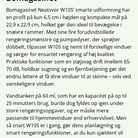
Bomagasinet Neatsvor W10S’ smarte udformning har
en profil på kun 6,5 cm i højden og kompakte mål på
22,9 x 22,9 cm, hvilket gør den ideel til bevægelse i
snævre rammer. Med sine fire forudindstillede
rengøringsmønstre og pumpedyser, der sprøjter
dobbelt, tilpasser W10S sig nemt til forskellige vinduer
og sørger for ensartet rengøring af høj kvalitet.
Praktiske funktioner som en støjsvag drift imellem 65-
70 dB, holdbar sugning og en fjernbetjening gør det
endnu lettere at få dine vinduer til at skinne – selv ved
vanskeligere vinduer.
Vandtanken på 60 ml, som har en kapacitet på op til
25 minutters brug, burde dog fyldes op igen under
store rengøringsopgaver, og er måske mere
passende til hjemmevinduer end erhvervslivet. Men
så snart W10S er i gang, gør dens planlægning og
smart rengøringsfunktioner, at du kun sjældent vil