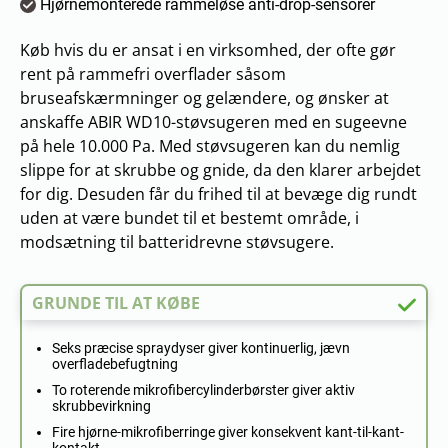
Hjørnemonterede rammeløse anti-drop-sensorer
Køb hvis du er ansat i en virksomhed, der ofte gør
rent på rammefri overflader såsom
bruseafskærmninger og gelændere, og ønsker at
anskaffe ABIR WD10-støvsugeren med en sugeevne
på hele 10.000 Pa. Med støvsugeren kan du nemlig
slippe for at skrubbe og gnide, da den klarer arbejdet
for dig. Desuden får du frihed til at bevæge dig rundt
uden at være bundet til et bestemt område, i
modsætning til batteridrevne støvsugere.
GRUNDE TIL AT KØBE
Seks præcise spraydyser giver kontinuerlig, jævn
overfladebefugtning
To roterende mikrofibercylinderbørster giver aktiv
skrubbevirkning
Fire hjørne-mikrofiberringe giver konsekvent kant-til-kant-