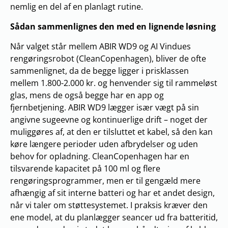
nemlig en del af en planlagt rutine.
Sådan sammenlignes den med en lignende løsning
Når valget står mellem ABIR WD9 og AI Vindues
rengøringsrobot (CleanCopenhagen), bliver de ofte
sammenlignet, da de begge ligger i prisklassen
mellem 1.800-2.000 kr. og henvender sig til rammeløst
glas, mens de også begge har en app og
fjernbetjening. ABIR WD9 lægger især vægt på sin
angivne sugeevne og kontinuerlige drift – noget der
muliggøres af, at den er tilsluttet et kabel, så den kan
køre længere perioder uden afbrydelser og uden
behov for opladning. CleanCopenhagen har en
tilsvarende kapacitet på 100 ml og flere
rengøringsprogrammer, men er til gengæld mere
afhængig af sit interne batteri og har et andet design,
når vi taler om støttesystemet. I praksis kræver den
ene model, at du planlægger seancer ud fra batteritid,