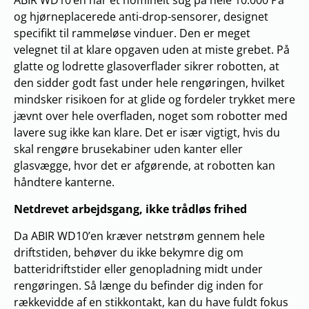
ABIR WD10’en har et nominelt sug på hele 10.000 Pa
og hjørneplacerede anti-drop-sensorer, designet
specifikt til rammeløse vinduer. Den er meget
velegnet til at klare opgaven uden at miste grebet. På
glatte og lodrette glasoverflader sikrer robotten, at
den sidder godt fast under hele rengøringen, hvilket
mindsker risikoen for at glide og fordeler trykket mere
jævnt over hele overfladen, noget som robotter med
lavere sug ikke kan klare. Det er især vigtigt, hvis du
skal rengøre brusekabiner uden kanter eller
glasvægge, hvor det er afgørende, at robotten kan
håndtere kanterne.
Netdrevet arbejdsgang, ikke trådløs frihed
Da ABIR WD10’en kræver netstrøm gennem hele
driftstiden, behøver du ikke bekymre dig om
batteridriftstider eller genopladning midt under
rengøringen. Så længe du befinder dig inden for
rækkevidde af en stikkontakt, kan du have fuldt fokus