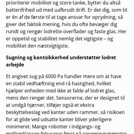
prioriterer mobilitet og store tanke, bytter du altså
batterifrihed ud med uafbrudt drift. Er det dig, som tit
er én af de første til at tage ansvar for oprydning, så
giver det faktisk mening, hvis du ofte bevæger dig
rundt og rengør lodrette overflader og faste glas. Her
er oppetid og stabilitet nemlig det vigtigste – og
mobilitet den næstvigtigste.
Sugning og kantsikkerhed understøtter lodret
arbejde
Et angivet sug på 6000 Pa handler mere om at have
en stabil vedhæftning end rå hastighed, hvilket
hjælper enheden med ikke at falde af lodret glas,
mens den rengør det. Sensorerne, der er designet til
at undgå hjørner, tilføjer også et ekstra
beskyttelseslag ved kanter uden rammer, så risikoen
for at glide ved udsatte kanter bliver yderligere
minimeret. Mange robotter i indgangs- og
mellemklassen fokuserer først på rengøringsmønstre