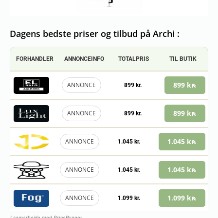
Dagens bedste priser og tilbud på Archi :
FORHANDLER
ANNONCEINFO
TOTALPRIS
TIL BUTIK
899 kr.
ANNONCE
899 kr.
899 kr.
ANNONCE
899 kr.
1.045 kr.
ANNONCE
1.045 kr.
1.045 kr.
ANNONCE
1.045 kr.
1.099 kr.
ANNONCE
1.099 kr.
I samarbejde med PriceRunner