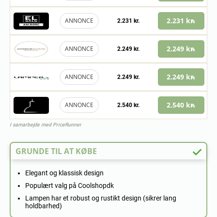
2.231 kr.
ANNONCE
2.231 kr.
2.249 kr.
ANNONCE
2.249 kr.
2.249 kr.
ANNONCE
2.249 kr.
2.540 kr.
ANNONCE
2.540 kr.
I samarbejde med PriceRunner
GRUNDE TIL AT KØBE
Elegant og klassisk design
Populært valg på Coolshopdk
Lampen har et robust og rustikt design (sikrer lang
holdbarhed)