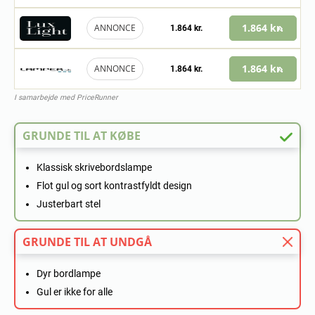
1.864 kr.
ANNONCE
1.864 kr.
1.864 kr.
ANNONCE
1.864 kr.
I samarbejde med PriceRunner
GRUNDE TIL AT KØBE
Klassisk skrivebordslampe
Flot gul og sort kontrastfyldt design
Justerbart stel
GRUNDE TIL AT UNDGÅ
Dyr bordlampe
Gul er ikke for alle