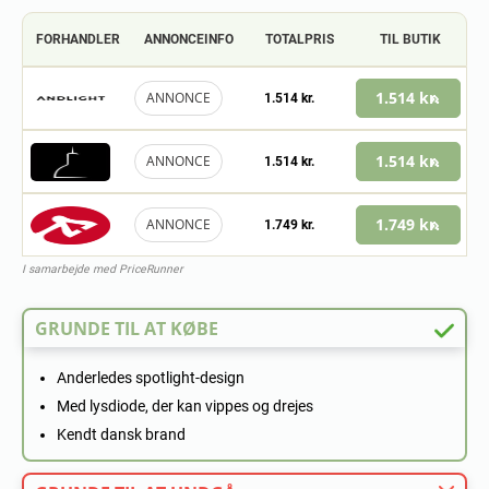
FORHANDLER
ANNONCEINFO
TOTALPRIS
TIL BUTIK
1.514 kr.
ANNONCE
1.514 kr.
1.514 kr.
ANNONCE
1.514 kr.
1.749 kr.
ANNONCE
1.749 kr.
I samarbejde med PriceRunner
GRUNDE TIL AT KØBE
Anderledes spotlight-design
Med lysdiode, der kan vippes og drejes
Kendt dansk brand