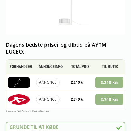
Dagens bedste priser og tilbud på AYTM
LUCEO:
FORHANDLER
ANNONCEINFO
TOTALPRIS
TIL BUTIK
2.210 kr.
ANNONCE
2.210 kr.
2.749 kr.
ANNONCE
2.749 kr.
I samarbejde med PriceRunner
GRUNDE TIL AT KØBE