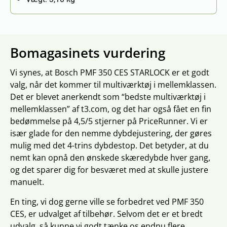
Bomagasinets vurdering
Vi synes, at Bosch PMF 350 CES STARLOCK er et godt
valg, når det kommer til multiværktøj i mellemklassen.
Det er blevet anerkendt som “bedste multiværktøj i
mellemklassen” af t3.com, og det har også fået en fin
bedømmelse på 4,5/5 stjerner på PriceRunner. Vi er
især glade for den nemme dybdejustering, der gøres
mulig med det 4-trins dybdestop. Det betyder, at du
nemt kan opnå den ønskede skæredybde hver gang,
og det sparer dig for besværet med at skulle justere
manuelt.
En ting, vi dog gerne ville se forbedret ved PMF 350
CES, er udvalget af tilbehør. Selvom det er et bredt
udvalg, så kunne vi godt tænke os endnu flere