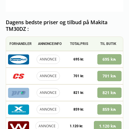
Dagens bedste priser og tilbud på Makita
TM30DZ :
FORHANDLER
ANNONCEINFO
TOTALPRIS
TIL BUTIK
695 kr.
ANNONCE
695 kr.
701 kr.
ANNONCE
701 kr.
821 kr.
ANNONCE
821 kr.
859 kr.
ANNONCE
859 kr.
1.120 kr.
ANNONCE
1.120 kr.