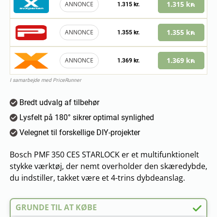
1.315 kr.
ANNONCE
1.315 kr.
1.355 kr.
ANNONCE
1.355 kr.
1.369 kr.
ANNONCE
1.369 kr.
I samarbejde med PriceRunner
Bredt udvalg af tilbehør
Lysfelt på 180° sikrer optimal synlighed
Velegnet til forskellige DIY-projekter
Bosch PMF 350 CES STARLOCK er et multifunktionelt
stykke værktøj, der nemt overholder den skæredybde,
du indstiller, takket være et 4-trins dybdeanslag.
GRUNDE TIL AT KØBE