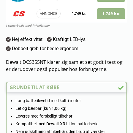
1.749 kr.
ANNONCE
1.749 kr.
I samarbejde med PriceRunner
Høj effektivitet
Kraftigt LED-lys
Dobbelt greb for bedre ergonomi
Dewalt DCS355NT klarer sig samlet set godt i test og
er derudover også populær hos forbrugerne.
GRUNDE TIL AT KØBE
Lang batterilevetid med kulfri motor
Let og bærbar (kun 1,06 kg)
Leveres med forskelligt tilbehør
Kompatibel med Dewalt XR Li-Ion batteriserie
Nem udskiftning af tilbehør uden brug af værktøj