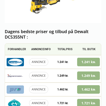
Dagens bedste priser og tilbud på Dewalt
DCS355NT :
FORHANDLER
ANNONCEINFO
TOTALPRIS
TIL BUTIK
1.241 kr.
ANNONCE
1.241 kr.
1.249 kr.
ANNONCE
1.249 kr.
1.462 kr.
ANNONCE
1.462 kr.
1.721 kr.
ANNONCE
1.721 kr.