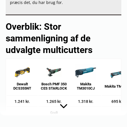
præcis det, du har brug for.
Overblik: Stor
sammenligning af de
udvalgte multicutters
Dewalt
Bosch PMF 350
Makita
Makita TM30
DCS355NT
CES STARLOCK
TM3010CJ
1.241 kr.
1.265 kr.
1.318 kr.
695 kr.
Godt
Kundefavorit
multifunktionelt
valg